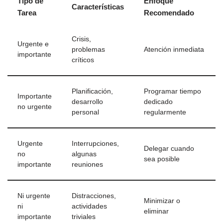
Tipo de
Enfoque
Características
Tarea
Recomendado
Crisis,
Urgente e
problemas
Atención inmediata
importante
críticos
Planificación,
Programar tiempo
Importante
desarrollo
dedicado
no urgente
personal
regularmente
Urgente
Interrupciones,
Delegar cuando
no
algunas
sea posible
importante
reuniones
Ni urgente
Distracciones,
Minimizar o
ni
actividades
eliminar
importante
triviales