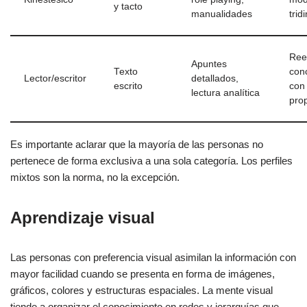
y tacto
manualidades
trid
Rees
Apuntes
Texto
con
Lector/escritor
detallados,
escrito
con
lectura analítica
pro
Es importante aclarar que la mayoría de las personas no
pertenece de forma exclusiva a una sola categoría. Los perfiles
mixtos son la norma, no la excepción.
Aprendizaje visual
Las personas con preferencia visual asimilan la información con
mayor facilidad cuando se presenta en forma de imágenes,
gráficos, colores y estructuras espaciales. La mente visual
tiende a organizar el conocimiento en redes y jerarquías que