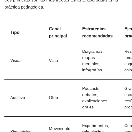
práctica pedagógica.
Canal
Estrategias
Eje
Tipo
principal
recomendadas
prá
Diagramas,
Res
mapas
tem
Visual
Vista
mentales,
esq
infografías
col
Podcasts,
Gra
debates,
esc
Auditivo
Oído
explicaciones
res
orales
pro
Experimentos,
Cons
Movimiento
Kinestésico
role playing,
mod