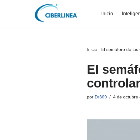
Inicio
Intelige
Saltar
al
contenido
Inicio
-
El semáforo de las 
El semáf
controla
por
Dr369
4 de octubre