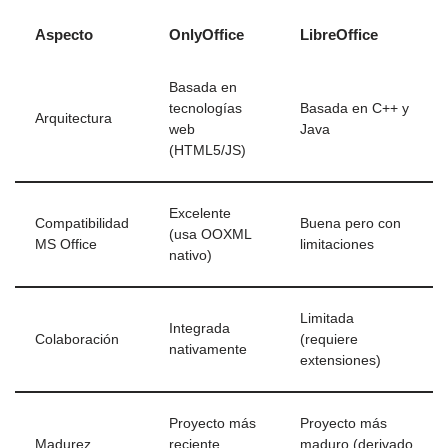
Aspecto
OnlyOffice
LibreOffice
Basada en
tecnologías
Basada en C++ y
Arquitectura
web
Java
(HTML5/JS)
Excelente
Compatibilidad
Buena pero con
(usa OOXML
MS Office
limitaciones
nativo)
Limitada
Integrada
Colaboración
(requiere
nativamente
extensiones)
Proyecto más
Proyecto más
Madurez
reciente
maduro (derivado