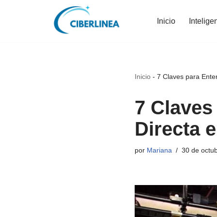
Inicio
Intelige
Saltar
al
contenido
Inicio
-
7 Claves para Enten
7 Claves
Directa e
por
Mariana
30 de octu