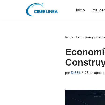
Inicio
Intelige
Saltar
al
contenido
Inicio
-
Economía y desarro
Economía
Construy
por
Dr369
26 de agosto