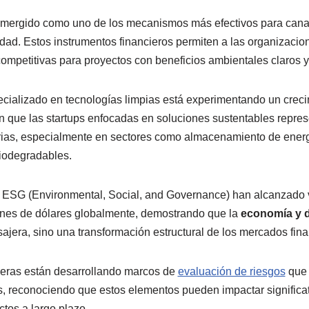
mergido como uno de los mecanismos más efectivos para canali
lidad. Estos instrumentos financieros permiten a las organizaci
competitivas para proyectos con beneficios ambientales claros 
pecializado en tecnologías limpias está experimentando un crec
n que las startups enfocadas en soluciones sustentables repre
rias, especialmente en sectores como almacenamiento de energí
biodegradables.
n ESG (Environmental, Social, and Governance) han alcanzado
lones de dólares globalmente, demostrando que la
economía y d
ajera, sino una transformación estructural de los mercados fina
cieras están desarrollando marcos de
evaluación de riesgos
que 
s, reconociendo que estos elementos pueden impactar significat
tos a largo plazo.