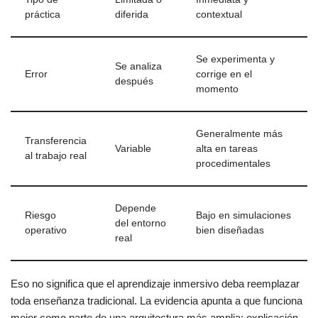
práctica
diferida
contextual
Se experimenta y
Se analiza
Error
corrige en el
después
momento
Generalmente más
Transferencia
Variable
alta en tareas
al trabajo real
procedimentales
Depende
Riesgo
Bajo en simulaciones
del entorno
operativo
bien diseñadas
real
Eso no significa que el aprendizaje inmersivo deba reemplazar
toda enseñanza tradicional. La evidencia apunta a que funciona
mejor como parte de una arquitectura más amplia: explicación