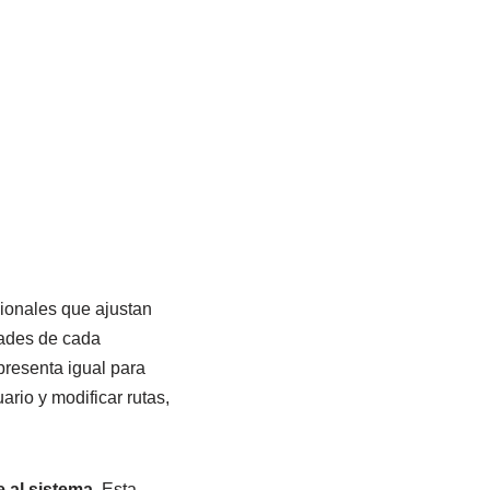
ionales que ajustan
dades de cada
presenta igual para
rio y modificar rutas,
e al sistema
. Esta