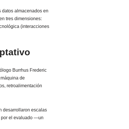
os datos almacenados en
en tres dimensiones:
cnológica (interacciones
ptativo
cólogo Burrhus Frederic
 «máquina de
os, retroalimentación
 desarrollaron escalas
a por el evaluado —un