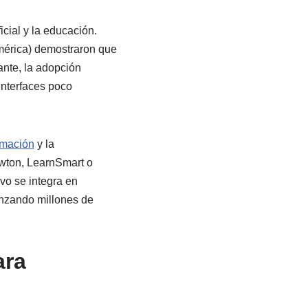
icial y la educación.
érica) demostraron que
ante, la adopción
interfaces poco
rmación
y la
wton, LearnSmart o
vo se integra en
nzando millones de
ara