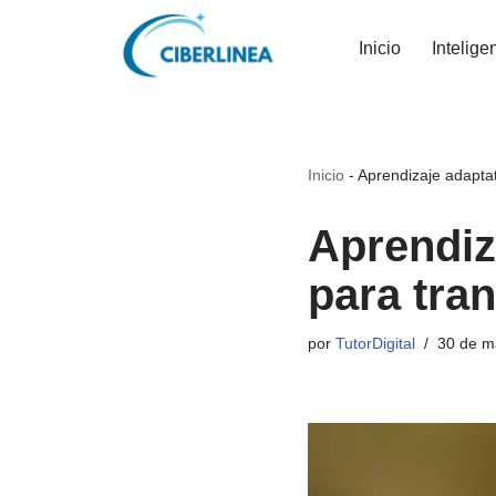
Inicio
Intelige
Saltar
al
contenido
Inicio
-
Aprendizaje adaptat
Aprendiz
para tra
por
TutorDigital
30 de m